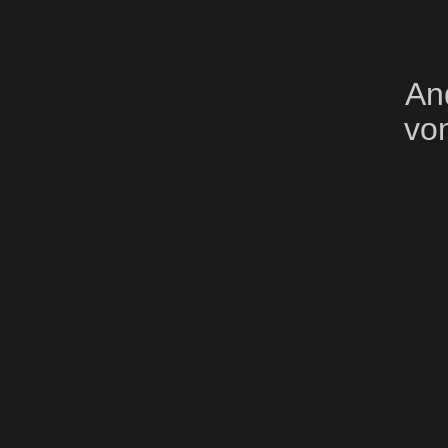
An
vo